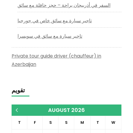
السفر في أذربيجان براحة – حجز حافلة مع سائق
تاجير سيارة مع سائق خاص في جورجيا
تاجير سيارة مع سائق في سويسرا
Private tour guide driver (chauffeur) in
Azerbaijan
تقويم
AUGUST 2026
« Dec
T
F
S
S
M
T
W