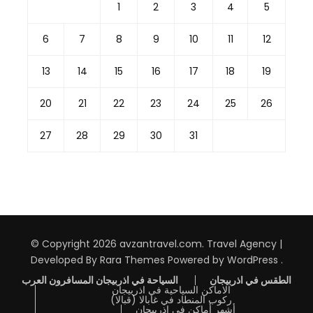
1
2
3
4
5
6
7
8
9
10
11
12
13
14
15
16
17
18
19
20
21
22
23
24
25
26
27
28
29
30
31
© Copyright 2026
avzantravel.com
.
Travel Agency |
Developed By
Rara Themes
Powered by
WordPress
.
الطقس في اذربيجان
السياحة في اذربيجان المسافرون العرب
الاماكن السياحية في اذربيجان
ركوب المنطاد في غابالا (قبالا)
أشهر أماكن في اذربيجان