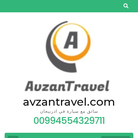
Skip
to
content
(Press
Enter)
avzantravel.com
سائق مع سيارة في اذربيجان
00994554329711