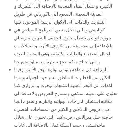
الكبيره و شلال المياه المعدنية بالاضافة الى التلفريك و
المدينة القديمة ، الصعود الى باكورياني عن طريق
التلفريك والذهاب الى الاكواخ الريفية الموجودة فيها
كوتايسي و التي تدخل ضمن البرنامج السياحي في
جورجيا والتي تشمل بحيرة التجديف الشهيرة مارتفيلي
بالإضافة إلى مجموعة من الكهوف الأثرية و الشلالات و
الجبال الخضراء والغابات الكثيفة ، وهي المدينة البعيدة
والتي تحتاج منكم حجز سيارة مع سائق بجورجيا
السياحة في منطقة باتومي لؤلؤة البحر الأسود وفيها
الكثير من الفعاليات المناطق السياحيه الجميله و منها
الذهاب الى البحر الاسود استئجار اليخوت و الزوارق كما
تحتوي على مدينه الملاهي ومسارح للعروض بالاضافة الى
امكانية استئجار الدراجات الهوائيه والناريه و تحتوي ايضا
على عروض الدلافين و الكثير من المساحات الخضراء
خاصة جبل ميرالاس ، قرية كيدا التي تحتوي على شلال
ماخونستي و جسر الملكة تمارا بالإضافة إلى غابات