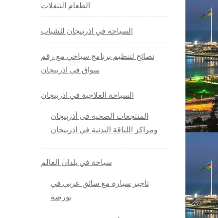
الطعام التنقلات
السياحة في اذربيجان للشباب
نصائح لتنظيم برنامج سياحي مع رقم
سواق في اذربيجان
السياحة العلاجية في اذربيجان
المنتجعات الصحية فى أذربيجان
ومراكز اللياقة البدنية في اذربيجان
سياحة في بلدان العالم
تاجير سيارة مع سائق عربي في
بورصة