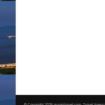
© Copyright 2026
avzantravel.com
.
Travel Agenc