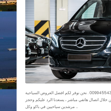
رقم سائق خاص في اذربيجان لعلك تريد رقم خاص في اذربيجان 00994554329711 . نحن نوفر لكم افضل العروض السياحية
من خلال اتصال هاتفي مباشر ، يسعدنا الرد عليكم وحجز
مرشدين سياحيين في باكو وكل …