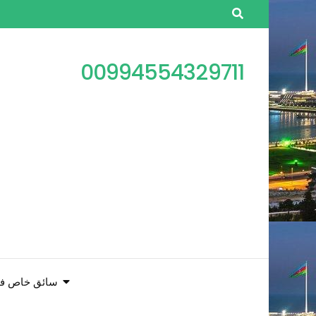
00994554329711
سائق خاص فى