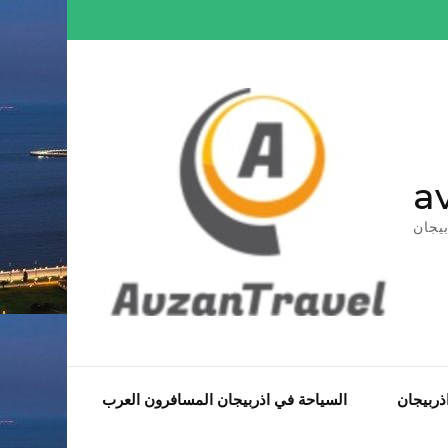
Skip
to
content
(Press
Enter)
a
يجان
ربيجان
السياحة في اذربيجان المسافرون العرب