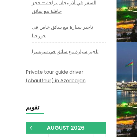
السفر في أذربيجان براحة – حجز
حافلة مع سائق
تاجير سيارة مع سائق خاص في
جورجيا
تاجير سيارة مع سائق في سويسرا
Private tour guide driver
(chauffeur) in Azerbaijan
تقويم
AUGUST 2026
« Dec