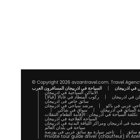
© Copyright 2026
avzantravel.com
.
Travel Agenc
في اذربيجان
السياحة في اذربيجان المسافرون العرب
الاماكن السياحية في اذربيجان
ن في اذربيجان
ركوب المنطاد في غابالا (قبالا)
سائق خاص فى اذربيجان
احي عربي في باكو
مرشد سياحي في اذربيجان
ة السائق في اذربيجان
سواق في شاكي
تكلفة السياحة في أذربيجان : الإقامة الطعام التنقلات
السياحة العلاجية في اذربيجان
حية فى أذربيجان ومراكز اللياقة البدنية في اذربيجان
سياحة في بلدان العالم
ع سائق
تاجير سيارة مع سائق عربي في بورصة
Private tour guide driver (chauffeur) in Aze