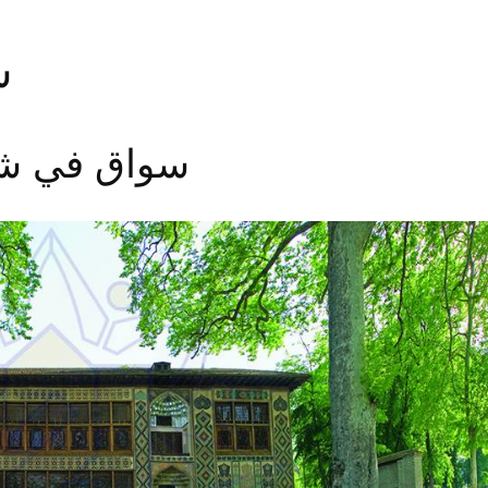
س
سواق في ش