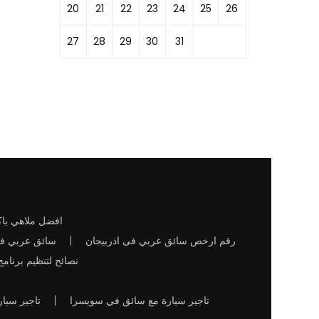
20
21
22
23
24
25
26
27
28
29
30
31
افضل ملاهي باكو
رقم ارخص سائق عربي فى اذربيجان
سائق عربي في
نصائح لتنظيم برنا
تاجير سيارة مع سائق في سويسرا
تاجير سيا