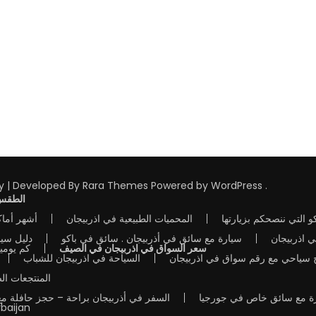
y | Developed By
Rara Themes
Powered by
WordPress
.
الطقس 
 التي ننصحكم بزيارتها
المحميات الطبيعية في اذربيجان
أشهر أماك
 اذربيجان
سيارة مع سائق في أذربيجان . سائق في باكو
دليل سي
سعر السواق في اذربيجان في الصيف
كم يومي
مج سياحي مع رقم سواق في اذربيجان
السياحة في اذربيجان للشباب
المنتجعات الص
رة مع سائق خاص في جورجيا
السفر في أذربيجان براحة – حجز حافلة م
rbaijan