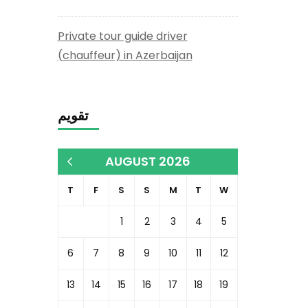
Private tour guide driver
(chauffeur) in Azerbaijan
تقويم
AUGUST 2026
« Dec
T
F
S
S
M
T
W
1
2
3
4
5
6
7
8
9
10
11
12
13
14
15
16
17
18
19