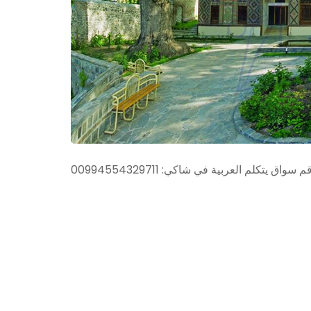
00994554329 :رقم سواق يتكلم العربية في شاكي