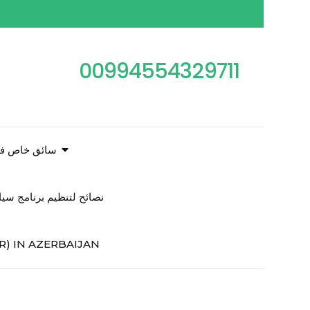
00994554329711
سائق خاص فى
نصائح لتنظيم برنامج سي
R) IN AZERBAIJAN