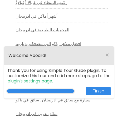
ركوب المنطاد في غابالا (قبالا)
أشهر أماكن في اذربيجان
المحميات الطبيعية في اذربيجان
افضل ملاهي باكو التي ننصحكم بزيارتها
×
Welcome Aboard!
سائق خاص فى اذربيجان
Thank you for using Simple Tour Guide plugin. To
مرشد سياحي في اذربيجان
customize this tour and add more steps, go to the
plugin's settings page.
دليل سياحي عربي في باكو
Finish
سيارة مع سائق في أذربيجان . سائق في باكو
سائق عربي في اذربيجان