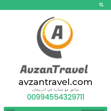
Skip
to
content
(Press
Enter)
avzantravel.com
سائق مع سيارة في اذربيجان
00994554329711