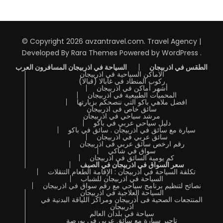
© Copyright 2026
avzantravel.com
.
Travel Agency |
Developed By
Rara Themes
Powered by
WordPress
.
الطقس في اذربيجان
السياحة في اذربيجان المسافرون العرب
الاماكن السياحية في اذربيجان
ركوب المنطاد في غابالا (قبالا)
أشهر أماكن في اذربيجان
المحميات الطبيعية في اذربيجان
افضل ملاهي باكو التي ننصحكم بزيارتها
سائق خاص فى اذربيجان
مرشد سياحي في اذربيجان
دليل سياحي عربي في باكو
سيارة مع سائق في أذربيجان . سائق في باكو
سائق عربي في اذربيجان
رقم ارخص سائق عربي فى اذربيجان
سواق في شاكي
كم يومية السائق في اذربيجان
سعر السواق في اذربيجان في الصيف
تكلفة السياحة في أذربيجان : الإقامة الطعام التنقلات
السياحة في اذربيجان للشباب
نصائح لتنظيم برنامج سياحي مع رقم سواق في اذربيجان
السياحة العلاجية في اذربيجان
المنتجعات الصحية فى أذربيجان ومراكز اللياقة البدنية في
اذربيجان
سياحة في بلدان العالم
تاجير سيارة مع سائق عربي في بورصة