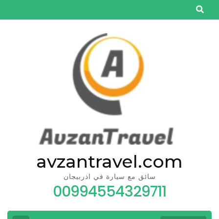
Skip
to
content
(Press
Enter)
avzantravel.com
سائق مع سيارة في اذربيجان
00994554329711