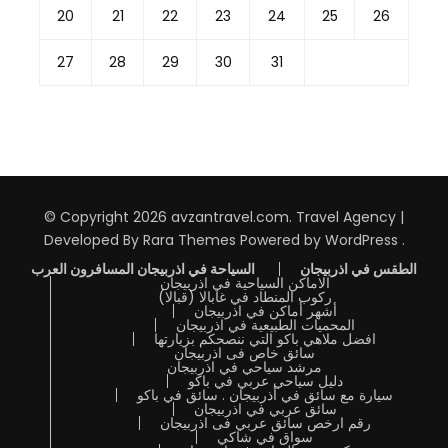
20
21
22
23
24
25
26
27
28
29
30
31
© Copyright 2026
avzantravel.com
.
Travel Agency |
Developed By
Rara Themes
Powered by
WordPress
.
الطقس في اذربيجان
السياحة في اذربيجان المسافرون العرب
الاماكن السياحية في اذربيجان
ركوب المنطاد في غابالا (قبالا)
أشهر أماكن في اذربيجان
المحميات الطبيعية في اذربيجان
افضل ملاهي باكو التي ننصحكم بزيارتها
سائق خاص فى اذربيجان
مرشد سياحي في اذربيجان
دليل سياحي عربي في باكو
سيارة مع سائق في أذربيجان . سائق في باكو
سائق عربي في اذربيجان
رقم ارخص سائق عربي فى اذربيجان
سواق في شاكي