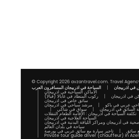
© Copyright 2026
avzantravel.com
.
Travel Agenc
في اذربيجان
السياحة في اذربيجان المسافرون العرب
الاماكن السياحية في اذربيجان
ن في اذربيجان
ركوب المنطاد في غابالا (قبالا)
سائق خاص فى اذربيجان
احي عربي في باكو
مرشد سياحي في اذربيجان
ة السائق في اذربيجان
سواق في شاكي
تكلفة السياحة في أذربيجان : الإقامة الطعام التنقلات
السياحة العلاجية في اذربيجان
حية فى أذربيجان ومراكز اللياقة البدنية في اذربيجان
سياحة في بلدان العالم
ع سائق
تاجير سيارة مع سائق عربي في بورصة
Private tour guide driver (chauffeur) in Aze