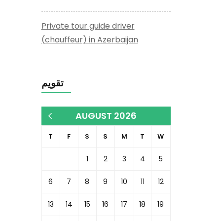
Private tour guide driver
(chauffeur) in Azerbaijan
تقويم
AUGUST 2026
« Dec
T
F
S
S
M
T
W
1
2
3
4
5
6
7
8
9
10
11
12
13
14
15
16
17
18
19