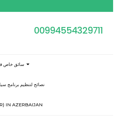
00994554329711
سائق خاص فى
نصائح لتنظيم برنامج سي
R) IN AZERBAIJAN