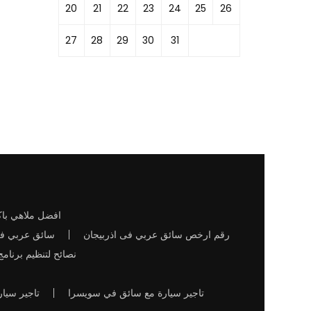
20
21
22
23
24
25
26
27
28
29
30
31
افضل ملاهي باكو
رقم ارخص سائق عربي فى اذربيجان
سائق عربي في
نصائح لتنظيم برنا
تاجير سيارة مع سائق في سويسرا
تاجير سيا