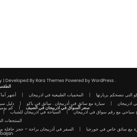
y | Developed By
Rara Themes
Powered by
WordPress
.
الطقس 
 التي ننصحكم بزيارتها
المحميات الطبيعية في اذربيجان
أشهر أماك
 اذربيجان
سيارة مع سائق في أذربيجان . سائق في باكو
دليل سي
سعر السواق في اذربيجان في الصيف
كم يومي
مج سياحي مع رقم سواق في اذربيجان
السياحة في اذربيجان للشباب
المنتجعات الص
رة مع سائق خاص في جورجيا
السفر في أذربيجان براحة – حجز حافلة م
rbaijan