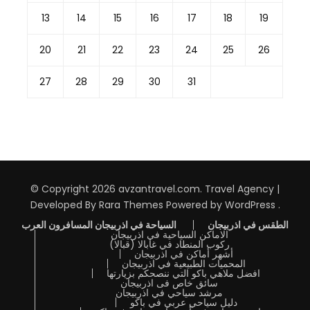
13
14
15
16
17
18
19
20
21
22
23
24
25
26
27
28
29
30
31
© Copyright 2026
avzantravel.com
.
Travel Agency |
Developed By
Rara Themes
Powered by
WordPress
.
الطقس في اذربيجان
السياحة في اذربيجان المسافرون العرب
الاماكن السياحية في اذربيجان
ركوب المنطاد في غابالا (قبالا)
أشهر أماكن في اذربيجان
المحميات الطبيعية في اذربيجان
افضل ملاهي باكو التي ننصحكم بزيارتها
سائق خاص فى اذربيجان
مرشد سياحي في اذربيجان
دليل سياحي عربي في باكو