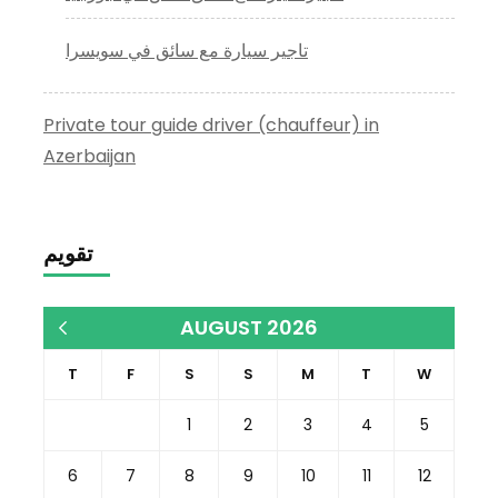
تاجير سيارة مع سائق في سويسرا
Private tour guide driver (chauffeur) in
Azerbaijan
تقويم
AUGUST 2026
« Dec
T
F
S
S
M
T
W
1
2
3
4
5
6
7
8
9
10
11
12