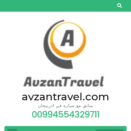
Skip
to
content
(Press
Enter)
avzantravel.com
سائق مع سيارة في اذربيجان
00994554329711