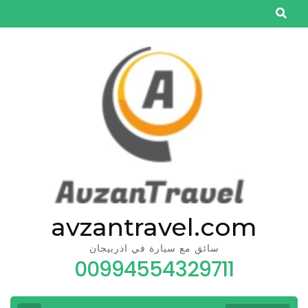
Skip
to
content
(Press
Enter)
avzantravel.com
سائق مع سيارة في اذربيجان
00994554329711