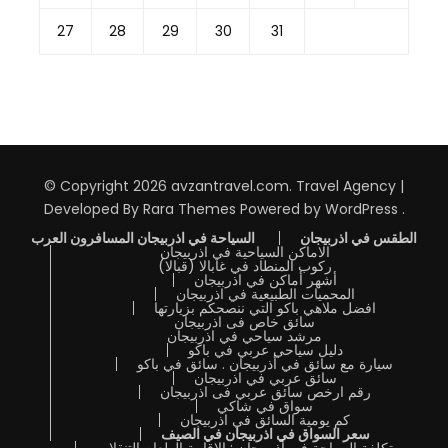
27
28
29
30
31
© Copyright 2026
avzantravel.com
.
Travel Agency |
Developed By
Rara Themes
Powered by
WordPress
.
الطقس في اذربيجان
السياحة في اذربيجان المسافرون العرب
الاماكن السياحية في اذربيجان
ركوب المنطاد في غابالا (قبالا)
أشهر أماكن في اذربيجان
المحميات الطبيعية في اذربيجان
افضل ملاهي باكو التي ننصحكم بزيارتها
سائق خاص فى اذربيجان
مرشد سياحي في اذربيجان
دليل سياحي عربي في باكو
سيارة مع سائق في أذربيجان . سائق في باكو
سائق عربي في اذربيجان
رقم ارخص سائق عربي فى اذربيجان
سواق في شاكي
كم يومية السائق في اذربيجان
سعر السواق في اذربيجان في الصيف