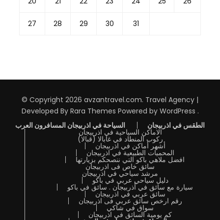
20
21
22
23
24
25
26
27
28
29
30
31
© Copyright 2026
avzantravel.com
.
Travel Agency |
Developed By
Rara Themes
Powered by
WordPress
.
الطقس في اذربيجان
السياحة في اذربيجان المسافرون العرب
الاماكن السياحية في اذربيجان
ركوب المنطاد في غابالا (قبالا)
أشهر أماكن في اذربيجان
المحميات الطبيعية في اذربيجان
افضل ملاهي باكو التي ننصحكم بزيارتها
سائق خاص فى اذربيجان
مرشد سياحي في اذربيجان
دليل سياحي عربي في باكو
سيارة مع سائق في أذربيجان . سائق في باكو
سائق عربي في اذربيجان
رقم ارخص سائق عربي فى اذربيجان
سواق في شاكي
كم يومية السائق في اذربيجان