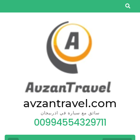
Skip
to
content
(Press
Enter)
avzantravel.com
سائق مع سيارة في اذربيجان
00994554329711