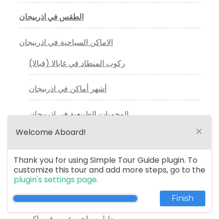
الطقس في اذربيجان
الاماكن السياحية في اذربيجان
ركوب المنطاد في غابالا (قبالا)
أشهر أماكن في اذربيجان
المحميات الطبيعية في اذربيجان
×
Welcome Aboard!
افضل ملاهي باكو التي ننصحكم بزيارتها
Thank you for using Simple Tour Guide plugin. To
customize this tour and add more steps, go to the
سائق خاص فى اذربيجان
plugin's settings page.
مرشد سياحي في اذربيجان
Finish
دليل سياحي عربي في باكو