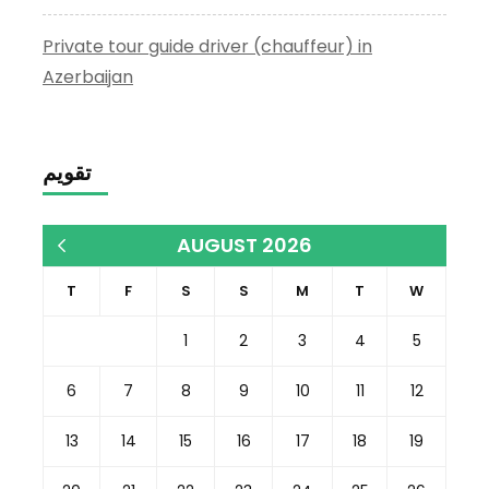
Private tour guide driver (chauffeur) in
Azerbaijan
تقويم
AUGUST 2026
« Dec
T
F
S
S
M
T
W
1
2
3
4
5
6
7
8
9
10
11
12
13
14
15
16
17
18
19