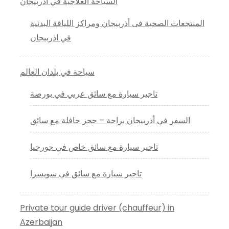
السياحة العلاجية في اذربيجان
المنتجعات الصحية فى أذربيجان ومراكز اللياقة البدنية
في اذربيجان
سياحة في بلدان العالم
تاجير سيارة مع سائق عربي في بورصة
السفر في أذربيجان براحة – حجز حافلة مع سائق
تاجير سيارة مع سائق خاص في جورجيا
تاجير سيارة مع سائق في سويسرا
Private tour guide driver (chauffeur) in
Azerbaijan