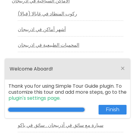
الاماكن السياحية في اذربيجان
ركوب المنطاد في غابالا (قبالا)
أشهر أماكن في اذربيجان
المحميات الطبيعية في اذربيجان
افضل ملاهي باكو التي ننصحكم بزيارتها
×
Welcome Aboard!
سائق خاص فى اذربيجان
Thank you for using Simple Tour Guide plugin. To
customize this tour and add more steps, go to the
مرشد سياحي في اذربيجان
plugin's settings page.
دليل سياحي عربي في باكو
Finish
سيارة مع سائق في أذربيجان . سائق في باكو