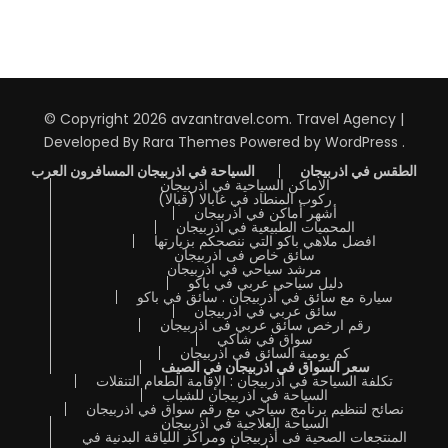
© Copyright 2026
avzantravel.com
.
Travel Agency |
Developed By
Rara Themes
Powered by
WordPress
.
الطقس في اذربيجان
السياحة في اذربيجان المسافرون العرب
الاماكن السياحية في اذربيجان
ركوب المنطاد في غابالا (قبالا)
أشهر أماكن في اذربيجان
المحميات الطبيعية في اذربيجان
افضل ملاهي باكو التي ننصحكم بزيارتها
سائق خاص فى اذربيجان
مرشد سياحي في اذربيجان
دليل سياحي عربي في باكو
سيارة مع سائق في أذربيجان . سائق في باكو
سائق عربي في اذربيجان
رقم ارخص سائق عربي فى اذربيجان
سواق في شاكي
كم يومية السائق في اذربيجان
سعر السواق في اذربيجان في الصيف
تكلفة السياحة في أذربيجان : الإقامة الطعام التنقلات
السياحة في اذربيجان للشباب
نصائح لتنظيم برنامج سياحي مع رقم سواق في اذربيجان
السياحة العلاجية في اذربيجان
المنتجعات الصحية فى أذربيجان ومراكز اللياقة البدنية في