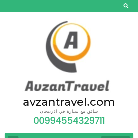
Skip
to
content
(Press
Enter)
avzantravel.com
سائق مع سيارة في اذربيجان
00994554329711